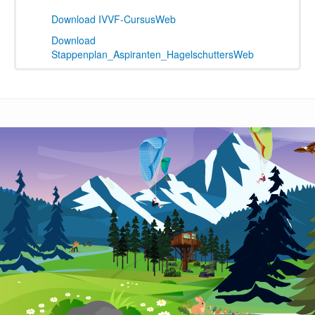
Download IVVF-CursusWeb
Download
Stappenplan_Aspiranten_HagelschuttersWeb