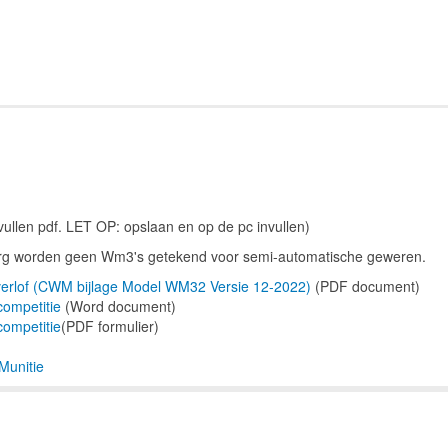
 vullen pdf. LET OP: opslaan en op de pc invullen)
erg worden geen Wm3's getekend voor semi-automatische geweren.
nverlof (CWM bijlage Model WM32 Versie 12-2022)
(PDF document)
competitie
(Word document)
competitie
(PDF formulier)
Munitie