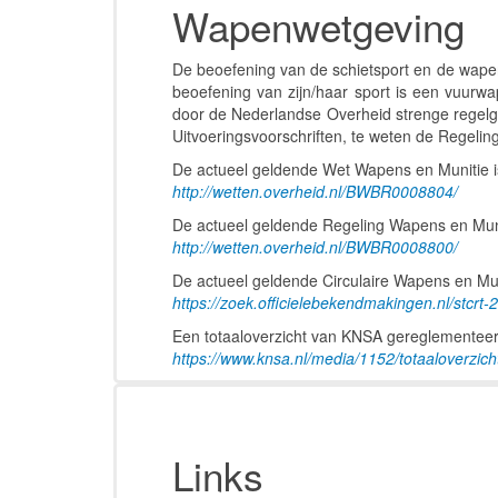
Wapenwetgeving
De beoefening van de schietsport en de wapenw
beoefening van zijn/haar sport is een vuur
door de Nederlandse Overheid strenge regelg
Uitvoeringsvoorschriften, te weten de Regel
De actueel geldende Wet Wapens en Munitie is
http://wetten.overheid.nl/BWBR0008804/
De actueel geldende Regeling Wapens en Munit
http://wetten.overheid.nl/BWBR0008800/
De actueel geldende Circulaire Wapens en Munit
https://zoek.officielebekendmakingen.nl/stcrt
Een totaaloverzicht van KNSA gereglementeerde
https://www.knsa.nl/media/1152/totaaloverzic
Links